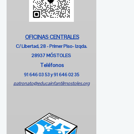
OFICINAS CENTRALES
C/ Libertad, 28 - Primer Piso- Izqda.
28937 MÓSTOLES
Teléfonos
91 646 03 53 y
91 646 02 35
patronato@educainfantilmostoles.org