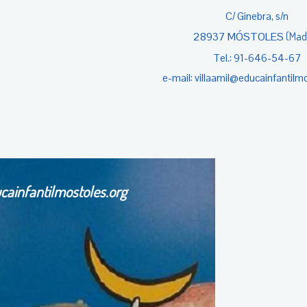
C/ Ginebra, s/n
28937
MÓSTOLES
(Mad
Tel.: 91-646-54-67
e-mail: villaamil@educainfantilm
cainfantilmostoles.org