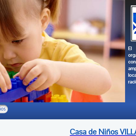
El 
org
con
amp
loc
raci
ños
Casa
de Niños VIL