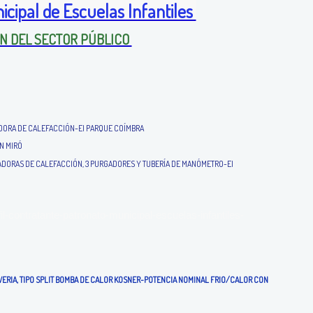
cipal de Escuelas Infantiles
ÓN DEL SECTOR PÚBLICO
LADORA DE CALEFACCIÓN-EI PARQUE COÍMBRA
N MIRÓ
LADORAS DE CALEFACCIÓN, 3 PURGADORES Y TUBERÍA DE MANÓMETRO-EI
contratante-patronato-municipal-escuelas-infantiles-
VERIA, TIPO SPLIT BOMBA DE CALOR KOSNER-POTENCIA NOMINAL FRIO/CALOR CON