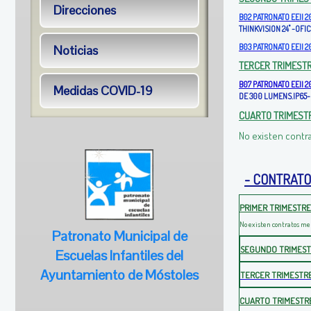
Direcciones
B02 PATRONATO EEII 2
THINKVISION 24" -OF
B03 PATRONATO EEII 2
Noticias
TERCER TRIMEST
B07 PATRONATO EEII 
Medidas COVID-19
DE 300 LUMENS.IP65
CUARTO TRIMEST
No existen contr
- CONTRATO
PRIMER TRIMESTRE
No existen contratos me
Patronato Municipal de
SEGUNDO TRIMES
Escuelas Infantiles del
Ayuntamiento de Móstoles
TERCER TRIMESTR
CUARTO TRIMESTR