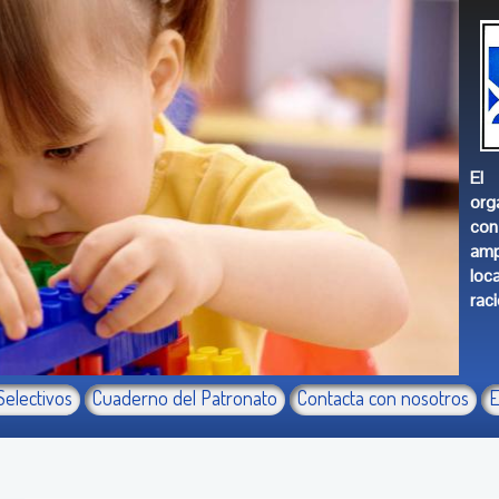
El 
org
con
amp
loc
raci
Selectivos
Cuaderno del Patronato
Contacta con nosotros
E