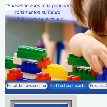
"Educando a los más pequeños,
construimos su futuro
y el de nuestra sociedad".
Portal de Transparencia
Perfil del Contratante
Procesos 