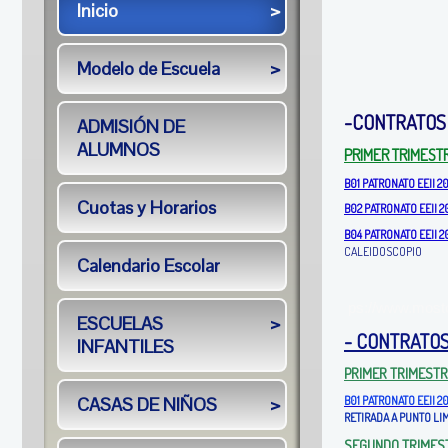
Inicio
>
Modelo de Escuela
>
-CONTRATOS 
ADMISIÓN DE
ALUMNOS
PRIMER TRIMEST
B01 PATRONATO EEII 
Cuotas y Horarios
B02 PATRONATO EEII 
B04 PATRONATO EEII 2
CALEIDOSCOPIO
Calendario Escolar
ps://www.mosto
ESCUELAS
>
- CONTRATOS 
INFANTILES
PRIMER TRIMEST
CASAS DE NIÑOS
>
B01 PATRONATO EEII 2
RETIRADA A PUNTO LI
SEGUNDO TRIMES