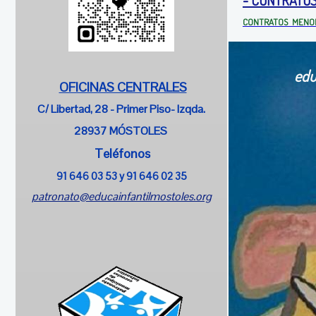
CONTRATOS
MENORE
edu
OFICINAS CENTRALES
C/ Libertad, 28 - Primer Piso- Izqda.
28937 MÓSTOLES
Teléfonos
91 646 03 53 y
91 646 02 35
patronato@educainfantilmostoles.org