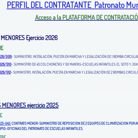
PERFIL DEL CONTRATANTE
Patronato Muni
Acceso a la PLATAFORMA DE CONTRATACI
MENORES Ejercicio 2026
RE
2026/009
- SUMINISTRO, INSTALACIÓN, PUESTA EN MARCHA Y LEGALIZACIÓN DE 1 BOMBA CIRCU
2026/010
- SUMINISTRO DE 45 COLCHONETAS Y 50 MANTAS-ESCUELAS INFANTILES: EL SOTO Y JOA
026/012
-
SUMINISTRO, INSTALACIÓN, PUESTA EN MARCHA Y LEGALIZACIÓN DE 2 BOMBAS CIRCU
les.es/SEDEELECTROA/esramites-gestiones/perfil-contratante/perfil-
MENORES ejercicio 2025
RE
025-045.
CONTRATO MENOR-SUMINISTRO DE REPOSICION DE 2 EQUIPOS DE CLIMATIZACION POR A
MPIO-OFICINAS DEL PATRONATO DE ESCUELAS INFANTILES
.
TRE