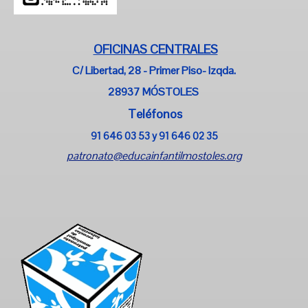
OFICINAS CENTRALES
C/ Libertad, 28 - Primer Piso- Izqda.
28937 MÓSTOLES
Teléfonos
91 646 03 53 y
91 646 02 35
patronato@educainfantilmostoles.org