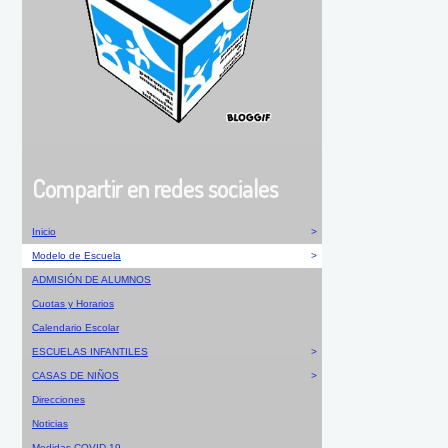
Compartir en redes sociales
Inicio
>
Modelo de Escuela
>
ADMISIÓN DE ALUMNOS
Cuotas y Horarios
Calendario Escolar
ESCUELAS INFANTILES
>
CASAS DE NIÑOS
>
Direcciones
Noticias
Medidas COVID-19