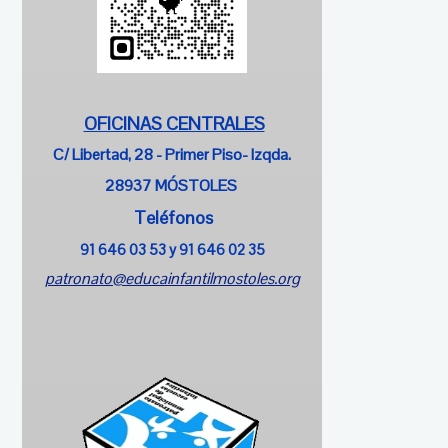
OFICINAS CENTRALES
C/ Libertad, 28 - Primer Piso- Izqda.
28937 MÓSTOLES
Teléfonos
91 646 03 53 y
91 646 02 35
patronato@educainfantilmostoles.org