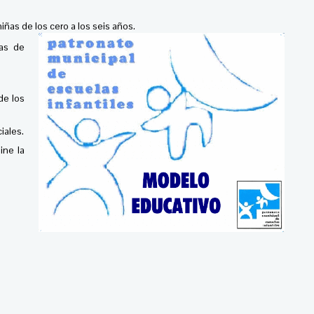
ñas de los cero a los seis años.
pas de
de los
iales.
ine la